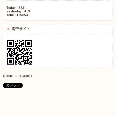
Today :
283
Yesterday :
459
Total :
1156531
携帯サイト
Select Language
▼