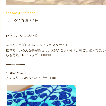
2023-08-14 20:52:00
ブログ / 真夏の1日
レッスンあれこれ〜🌻
あっという間に8月のレッスンがスタート☀️
世界ではいろんな事があるし、大好きなラハイナが街ごと消えて思う
らも元気にレッツラゴー🏃‍♀️🫶🏻
------------------
Quilter Yuko.S
アンスリウムのタペストリー: 110cm