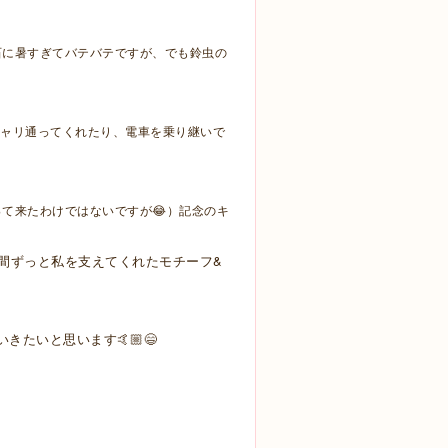
石に暑すぎてバテバテですが、でも鈴虫の
ャリチャリ通ってくれたり、電車を乗り継いで
て来たわけではないですが😂）記念のキ
間ずっと私を支えてくれたモチーフ&
たいと思います🤙🏼😄