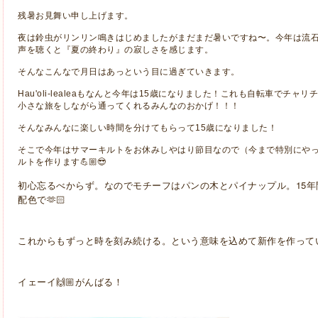
残暑お見舞い申し上げます。
夜は鈴虫がリンリン鳴きはじめましたがまだまだ暑いですね〜。今年は流
声を聴くと『夏の終わり』の寂しさを感じます。
そんなこんなで月日はあっという目に過ぎていきます。
Hau'oli-lealeaもなんと今年は15歳になりました！これも自転車でチ
小さな旅をしながら通ってくれるみんなのおかげ！！！
そんなみんなに楽しい時間を分けてもらって15歳になりました！
そこで今年はサマーキルトをお休みしやはり節目なので（今まで特別にやっ
ルトを作ります💪🏼😎
初心忘るべからず。なのでモチーフはパンの木とパイナップル。15年
配色で🫶🏻
これからもずっと時を刻み続ける。という意味を込めて新作を作っていき
イェーイ🙌🏼がんばる！