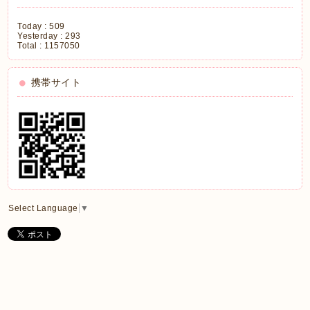
Today :
509
Yesterday :
293
Total :
1157050
携帯サイト
Select Language
▼