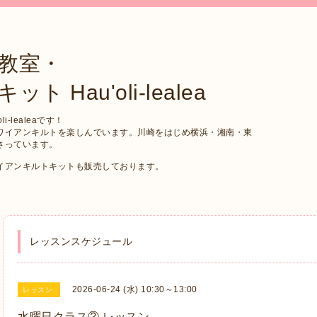
教室・
Hau'oli-lealea
-lealeaです！
ワイアンキルトを楽しんでいます。川崎をはじめ横浜・湘南・東
さっています。
イアンキルトキットも販売しております。
レッスンスケジュール
2026-06-24 (水) 10:30～13:00
レッスン
水曜日クラス② レッスン