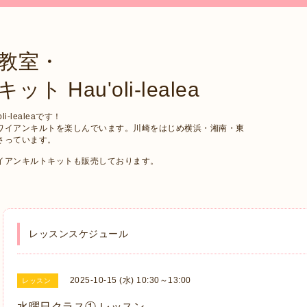
教室・
Hau'oli-lealea
-lealeaです！
ワイアンキルトを楽しんでいます。川崎をはじめ横浜・湘南・東
さっています。
イアンキルトキットも販売しております。
レッスンスケジュール
2025-10-15 (水) 10:30～13:00
レッスン
水曜日クラス① レッスン